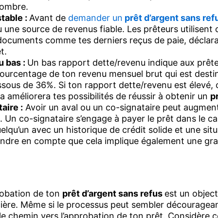
combre.
table :
Avant de
demander un
prêt d’argent sans ref
 une source de revenus fiable. Les prêteurs utilisent 
ocuments comme tes derniers reçus de paie, déclara
t.
u bas :
Un bas rapport dette/revenu indique aux prête
pourcentage de ton revenu mensuel brut qui est desti
ssous de 36%. Si ton rapport dette/revenu est élevé,
améliorera tes possibilités de réussir à obtenir un
p
aire :
Avoir un aval ou un co-signataire peut augmente
. Un co-signataire s’engage à payer le prêt dans le cas
uelqu’un avec un historique de crédit solide et une situ
endre en compte que cela implique également une gran
robation de ton
prêt d’argent sans refus
est un object
ncière. Même si le processus peut sembler découragean
 le chemin vers l’approbation de ton prêt. Considèr