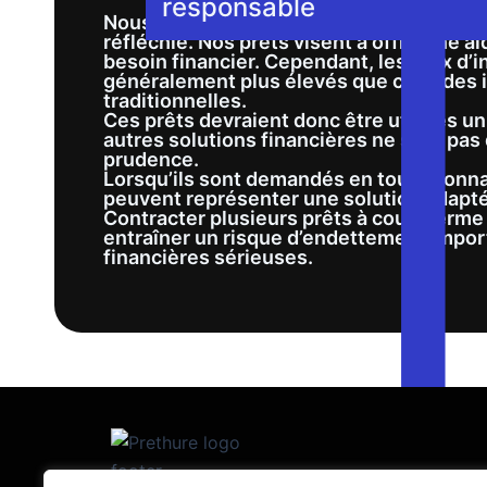
responsable
Nous encourageons nos clients à empru
réfléchie. Nos prêts visent à offrir une 
besoin financier. Cependant, les taux d’i
généralement plus élevés que ceux des i
traditionnelles.
Ces prêts devraient donc être utilisés u
autres solutions financières ne sont pas 
prudence.
Lorsqu’ils sont demandés en toute conna
peuvent représenter une solution adaptée
Contracter plusieurs prêts à court term
entraîner un risque d’endettement import
financières sérieuses.